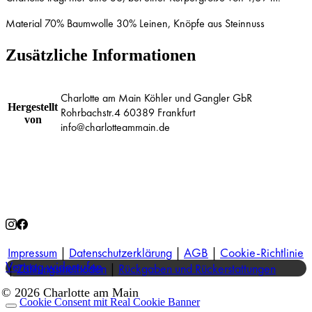
Material 70% Baumwolle 30% Leinen, Knöpfe aus Steinnuss
Zusätzliche Informationen
Charlotte am Main Köhler und Gangler GbR
Hergestellt
Rohrbachstr.4 60389 Frankfurt
von
info@charlotteammain.de
Impressum
|
Datenschutzerklärung
|
AGB
|
Cookie-Richtlinie
Vertrag widerrufen
|
Zahlungsmethoden
|
Rückgaben und Rückerstattungen
© 2026 Charlotte am Main
Cookie Consent mit Real Cookie Banner